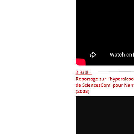
En savoir +
Reportage sur l'hyperalcool
de SciencesCom' pour Nante
(2008)