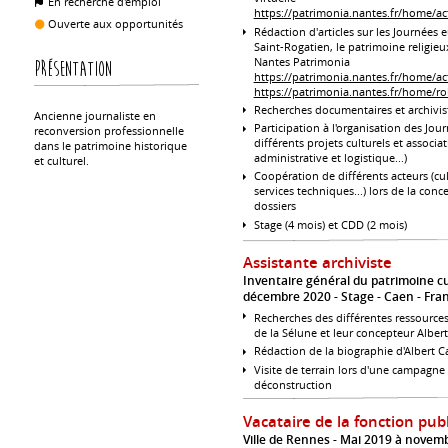
En recherche d'emploi
https://patrimonia.nantes.fr/home/ac
Ouverte aux opportunités
Rédaction d'articles sur les Journées
Saint-Rogatien, le patrimoine religieu
Nantes Patrimonia
Présentation
https://patrimonia.nantes.fr/home/act
https://patrimonia.nantes.fr/home/ro
Recherches documentaires et archivis
Ancienne journaliste en
Participation à l'organisation des Jo
reconversion professionnelle
différents projets culturels et associat
dans le patrimoine historique
administrative et logistique...)
et culturel.
Coopération de différents acteurs (cultu
services techniques...) lors de la conce
dossiers
Stage (4 mois) et CDD (2 mois)
Assistante archiviste
Inventaire général du patrimoine c
décembre 2020
Stage
Caen
Fra
Recherches des différentes ressources
de la Sélune et leur concepteur Alber
Rédaction de la biographie d'Albert Ca
Visite de terrain lors d'une campagn
déconstruction
Vacataire de la fonction pub
Ville de Rennes
Mai 2019 à novem