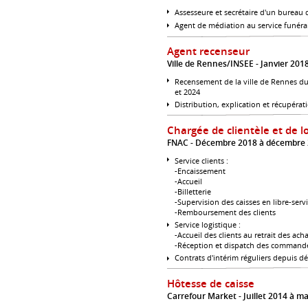
Assesseure et secrétaire d'un bureau d
Agent de médiation au service funéra
Agent recenseur
Ville de Rennes/INSEE
Janvier 2018
Recensement de la ville de Rennes dur
et 2024
Distribution, explication et récupéra
Chargée de clientèle et de l
FNAC
Décembre 2018 à décembre
Service clients :
-Encaissement
-Accueil
-Billetterie
-Supervision des caisses en libre-serv
-Remboursement des clients
Service logistique :
-Accueil des clients au retrait des acha
-Réception et dispatch des command
Contrats d'intérim réguliers depuis 
Hôtesse de caisse
Carrefour Market
Juillet 2014 à m