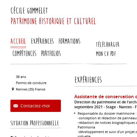
Cécile
Gommelet
Patrimoine historique et culturel
Accueil
Expériences
Formations
Télécharger
Compétences
Portfolios
mon CV PDF
38 ans
Expériences
Permis de conduire
Rennes (35) France
Assistante de conservation 
Direction du patrimoine et de l'arch
Contactez-moi
septembre 2021
Stage
Nantes
F
Responsable du dossier matrimoine :
-conception et rédaction de panneau
Situation professionnelle
-rédaction de notices biographiques 
Patrimonia
-développement et suivi d'un projet 
virtuelle