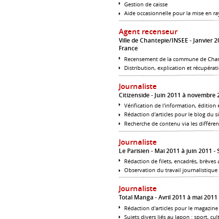
Gestion de caisse
Aide occasionnelle pour la mise en r
Agent recenseur
Ville de Chantepie/INSEE
Janvier 2
France
Recensement de la commune de Cha
Distribution, explication et récupéra
Journaliste
Citizenside
Juin 2011 à novembre
Vérification de l'information, édition
Rédaction d'articles pour le blog du si
Recherche de contenu via les différen
Journaliste
Le Parisien
Mai 2011 à juin 2011
Rédaction de filets, encadrés, brèves
Observation du travail journalistique 
Journaliste
Total Manga
Avril 2011 à mai 2011
Rédaction d'articles pour le magazine
Sujets divers liés au Japon : sport, cul